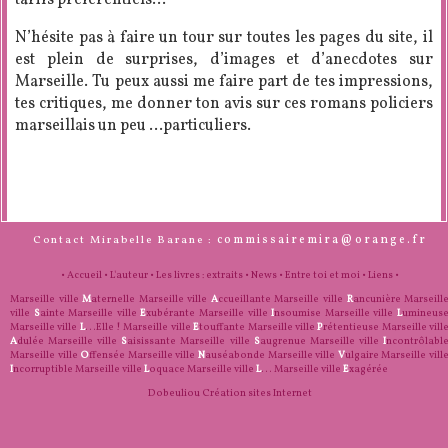
tarifs préférentiels…
N’hésite pas à faire un tour sur toutes les pages du site, il
est plein de surprises, d’images et d’anecdotes sur
Marseille. Tu peux aussi me faire part de tes impressions,
tes critiques, me donner ton avis sur ces romans policiers
marseillais un peu …particuliers.
commissairemira@orange.fr
Contact Mirabelle Barane :
•
Accueil
•
L'auteur
•
Les livres : extraits
•
News
•
Entre toi et moi
•
Liens
•
Marseille ville
M
aternelle
Marseille ville
A
ccueillante
Marseille ville
R
ancunière
Marseill
ville
S
ainte
Marseille ville
E
xubérante
Marseille ville
I
nsoumise
Marseille ville
L
umineus
Marseille ville
L
...Elle !
Marseille ville
E
touffante
Marseille ville
P
rétentieuse
Marseille vill
A
dulée
Marseille ville
S
aisissante
Marseille ville
S
augrenue
Marseille ville
I
ncontrôlabl
Marseille ville
O
ffensée
Marseille ville
N
auséabonde
Marseille ville
V
ulgaire
Marseille vill
I
ncorruptible
Marseille ville
L
oquace
Marseille ville
L
...
Marseille ville
E
xagérée
Dobeuliou
Création sites Internet