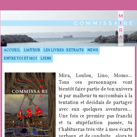
© M. Barane
ACCUEIL
L'AUTEUR
LES LIVRES : EXTRAITS
NEWS
ENTRE TOI ET MOI
LIENS
Mira, Loulou, Lino, Momo…
Tous ces personnages vont
bientôt faire partie de ton univers
si par malheur tu succombais à la
tentation et décidais de partager
avec eux quelques aventures…
Une fois ce premier pas franchi
et ta stupéfaction passée, tu
t’habitueras très vite à mes écarts
verbaux et de conduite, alors tu