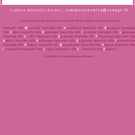
commissairemira@orange.fr
Contact Mirabelle Barane :
•
Accueil
•
L'auteur
•
Les livres : extraits
•
News
•
Entre toi et moi
•
Liens
•
Marseille ville
M
aternelle
Marseille ville
A
ccueillante
Marseille ville
R
ancunière
Marseill
ville
S
ainte
Marseille ville
E
xubérante
Marseille ville
I
nsoumise
Marseille ville
L
umineus
Marseille ville
L
...Elle !
Marseille ville
E
touffante
Marseille ville
P
rétentieuse
Marseille vill
A
dulée
Marseille ville
S
aisissante
Marseille ville
S
augrenue
Marseille ville
I
ncontrôlabl
Marseille ville
O
ffensée
Marseille ville
N
auséabonde
Marseille ville
V
ulgaire
Marseille vill
I
ncorruptible
Marseille ville
L
oquace
Marseille ville
L
...
Marseille ville
E
xagérée
Dobeuliou
Création sites Internet