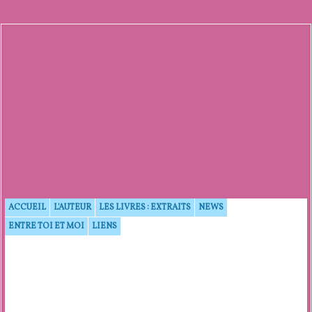
ACCUEIL
L'AUTEUR
LES LIVRES : EXTRAITS
NEWS
ENTRE TOI ET MOI
LIENS