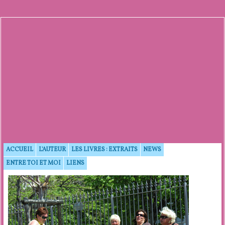
ACCUEIL
L'AUTEUR
LES LIVRES : EXTRAITS
NEWS
ENTRE TOI ET MOI
LIENS