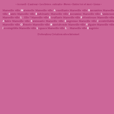
•
Accueil
•
L'auteur
•
Les livres : extraits
•
News
•
Entre toi et moi
•
Liens
•
Marseille ville
M
aternelle
Marseille ville
A
ccueillante
Marseille ville
R
ancunière
Marseill
ville
S
ainte
Marseille ville
E
xubérante
Marseille ville
I
nsoumise
Marseille ville
L
umineus
Marseille ville
L
...Elle !
Marseille ville
E
touffante
Marseille ville
P
rétentieuse
Marseille vill
A
dulée
Marseille ville
S
aisissante
Marseille ville
S
augrenue
Marseille ville
I
ncontrôlabl
Marseille ville
O
ffensée
Marseille ville
N
auséabonde
Marseille ville
V
ulgaire
Marseille vill
I
ncorruptible
Marseille ville
L
oquace
Marseille ville
L
...
Marseille ville
E
xagérée
Dobeuliou
Création sites Internet