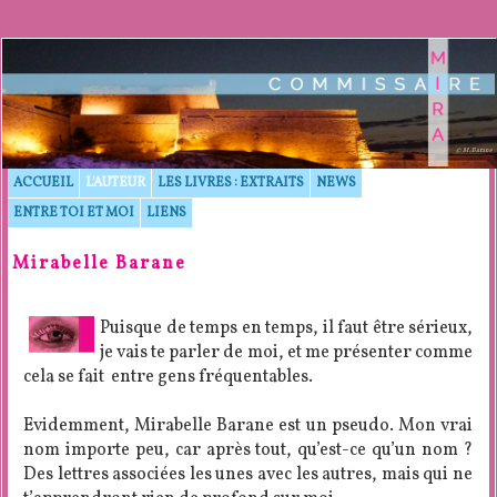
© M. Barane
ACCUEIL
L'AUTEUR
LES LIVRES : EXTRAITS
NEWS
ENTRE TOI ET MOI
LIENS
Mirabelle Barane
Puisque de temps en temps, il faut être sérieux,
je vais te parler de moi, et me présenter comme
cela se fait entre gens fréquentables.
Evidemment, Mirabelle Barane est un pseudo. Mon vrai
nom importe peu, car après tout, qu’est-ce qu’un nom ?
Des lettres associées les unes avec les autres, mais qui ne