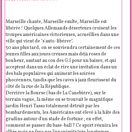
Marseille chante, Marseille exulte, Marseille est
libérée ! Quelques Allemands déserteurs croisent les
troupes américaines victorieuses, accueillies dans une
ville qui vient de "s'auto-libérer".
50 ans plus tard, on se souviendra certainement de ces
jeunes filles aux joues creuses mais déjà roses de
bonheur, sautant au cou des G.I pour un baiser, et qui
acceptent dans un éclat de rire une invitation dans un
des bals populaires qui animent les soirées
phocéennes, tandis que les caves à jazz fleurissent du
côté de la rue de la République.
Derrière la Bourse ( bas de La Canebière), sur le
terrain vague, là même ou se trouvait le magnifique
jardin Henri Tasso totalement détruit par les
bombardements, les Américains ont élevé à la hâte des
gradins autour d'un stade de fortune ; en effet,
comment se passer du base-ball ? Ce sport réunira les
alliés mais ne fera pas l'unanimité très longtemps...