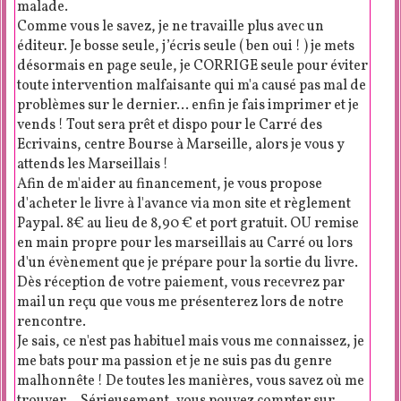
malade.
Comme vous le savez, je ne travaille plus avec un
éditeur. Je bosse seule, j’écris seule ( ben oui ! ) je mets
désormais en page seule, je CORRIGE seule pour éviter
toute intervention malfaisante qui m'a causé pas mal de
problèmes sur le dernier... enfin je fais imprimer et je
vends ! Tout sera prêt et dispo pour le Carré des
Ecrivains, centre Bourse à Marseille, alors je vous y
attends les Marseillais !
Afin de m'aider au financement, je vous propose
d'acheter le livre à l'avance via mon site et règlement
Paypal. 8€ au lieu de 8,90 € et port gratuit. OU remise
en main propre pour les marseillais au Carré ou lors
d'un évènement que je prépare pour la sortie du livre.
Dès réception de votre paiement, vous recevrez par
mail un reçu que vous me présenterez lors de notre
rencontre.
Je sais, ce n'est pas habituel mais vous me connaissez, je
me bats pour ma passion et je ne suis pas du genre
malhonnête ! De toutes les manières, vous savez où me
trouver... Sérieusement, vous pouvez compter sur