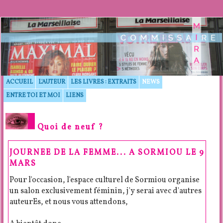
ACCUEIL
L'AUTEUR
LES LIVRES : EXTRAITS
NEWS
ENTRE TOI ET MOI
LIENS
Quoi de neuf ?
JOURNEE DE LA FEMME... A SORMIOU LE 9
MARS
Pour l'occasion, l'espace culturel de Sormiou organise
un salon exclusivement féminin, j'y serai avec d'autres
auteurEs, et nous vous attendons,