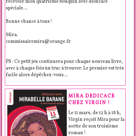
recevoir mon quatrième bouquin avec dédicace
spéciale…
Bonne chance à tous !
Mira.
commissairemira@orange.fr
PS : Ce petit jeu continuera pour chaque nouveau livre,
avec à chaque fois un truc à trouver. Le premier est très
facile alors dépêchez-vous…
MIRA DEDICACE
CHEZ VIRGIN !
Le 11 mars, de 12 h à 18 h,
Virgin reçoit Mira pour la
sortie de son troisième
roman !