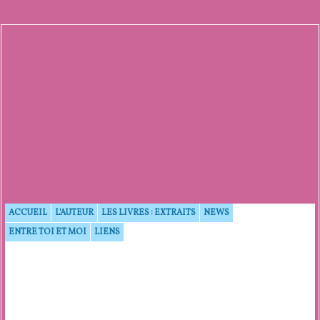
ACCUEIL
L'AUTEUR
LES LIVRES : EXTRAITS
NEWS
ENTRE TOI ET MOI
LIENS