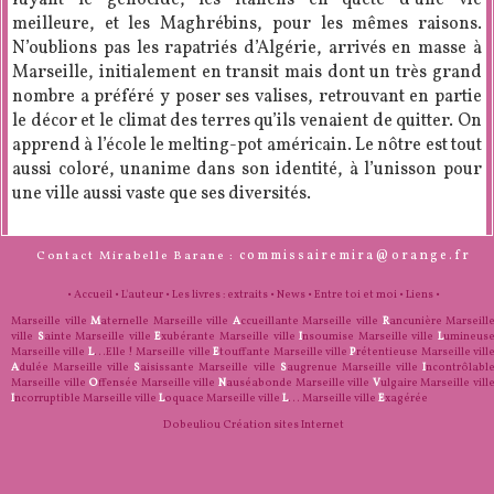
fuyant le génocide, les Italiens en quête d’une vie
meilleure, et les Maghrébins, pour les mêmes raisons.
N’oublions pas les rapatriés d’Algérie, arrivés en masse à
Marseille, initialement en transit mais dont un très grand
nombre a préféré y poser ses valises, retrouvant en partie
le décor et le climat des terres qu’ils venaient de quitter. On
apprend à l’école le melting-pot américain. Le nôtre est tout
aussi coloré, unanime dans son identité, à l’unisson pour
une ville aussi vaste que ses diversités.
commissairemira@orange.fr
Contact Mirabelle Barane :
•
Accueil
•
L'auteur
•
Les livres : extraits
•
News
•
Entre toi et moi
•
Liens
•
Marseille ville
M
aternelle
Marseille ville
A
ccueillante
Marseille ville
R
ancunière
Marseill
ville
S
ainte
Marseille ville
E
xubérante
Marseille ville
I
nsoumise
Marseille ville
L
umineus
Marseille ville
L
...Elle !
Marseille ville
E
touffante
Marseille ville
P
rétentieuse
Marseille vill
A
dulée
Marseille ville
S
aisissante
Marseille ville
S
augrenue
Marseille ville
I
ncontrôlabl
Marseille ville
O
ffensée
Marseille ville
N
auséabonde
Marseille ville
V
ulgaire
Marseille vill
I
ncorruptible
Marseille ville
L
oquace
Marseille ville
L
...
Marseille ville
E
xagérée
Dobeuliou
Création sites Internet