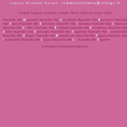
commissairemira@orange.fr
Contact Mirabelle Barane :
•
Accueil
•
L'auteur
•
Les livres : extraits
•
News
•
Entre toi et moi
•
Liens
•
Marseille ville
M
aternelle
Marseille ville
A
ccueillante
Marseille ville
R
ancunière
Marseill
ville
S
ainte
Marseille ville
E
xubérante
Marseille ville
I
nsoumise
Marseille ville
L
umineus
Marseille ville
L
...Elle !
Marseille ville
E
touffante
Marseille ville
P
rétentieuse
Marseille vill
A
dulée
Marseille ville
S
aisissante
Marseille ville
S
augrenue
Marseille ville
I
ncontrôlabl
Marseille ville
O
ffensée
Marseille ville
N
auséabonde
Marseille ville
V
ulgaire
Marseille vill
I
ncorruptible
Marseille ville
L
oquace
Marseille ville
L
...
Marseille ville
E
xagérée
Dobeuliou
Création sites Internet