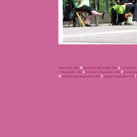
Marseille ville
M
aternelle
Marseille ville
A
ccueillante
!
Marseille ville
E
touffante
Marseille ville
P
rétentie
N
auséabonde
Marseille ville
V
ulgaire
Marseille ville
I