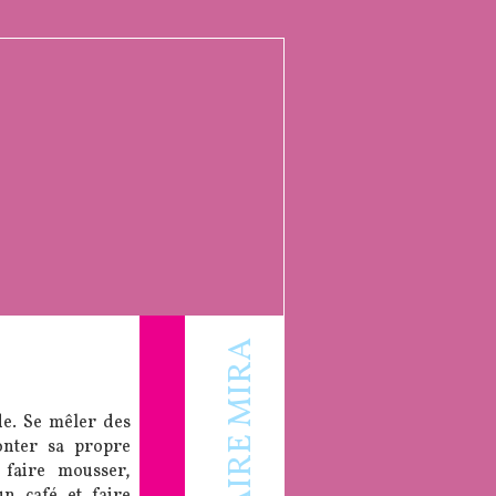
de. Se mêler des
onter sa propre
 faire mousser,
un café et faire