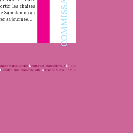
COMMISSAIRE MIRA
ortir les chaises
e de Samatan ou au
ter sa journée…
umise
Marseille ville
L
umineuse
Marseille ville
L
...Elle
I
ncontrôlable
Marseille ville
O
ffensée
Marseille ville