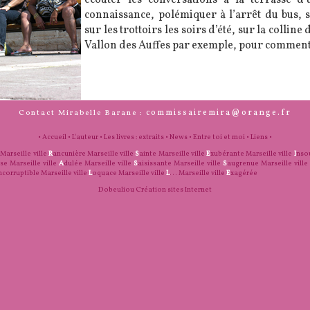
connaissance, polémiquer à l’arrêt du bus, s
sur les trottoirs les soirs d’été, sur la collin
Vallon des Auffes par exemple, pour commen
commissairemira@orange.fr
Contact Mirabelle Barane :
•
Accueil
•
L'auteur
•
Les livres : extraits
•
News
•
Entre toi et moi
•
Liens
•
Marseille ville
R
ancunière
Marseille ville
S
ainte
Marseille ville
E
xubérante
Marseille ville
I
nso
use
Marseille ville
A
dulée
Marseille ville
S
aisissante
Marseille ville
S
augrenue
Marseille ville
ncorruptible
Marseille ville
L
oquace
Marseille ville
L
...
Marseille ville
E
xagérée
Dobeuliou
Création sites Internet