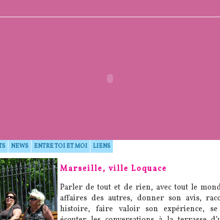
TS
NEWS
ENTRE TOI ET MOI
LIENS
Marseille, ville Loquace
Parler de tout et de rien, avec tout le mon
affaires des autres, donner son avis, rac
histoire, faire valoir son expérience, se
écouter les conversations à la terrasse d’