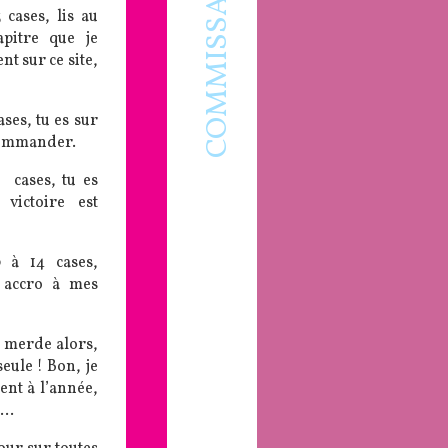
COMMISSAIRE MIRA
 cases, lis au
pitre que je
nt sur ce site,
ases, tu es sur
 commander.
9 cases, tu es
 victoire est
 à 14 cases,
 accro à mes
n merde alors,
seule ! Bon, je
nt à l’année,
s…