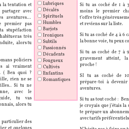
Lubriques
 la tentation et
Si tu as coché de 1 à 3
Décalés
 partager avec
moins le premier cha
Spirituels
es aventures…
t’offre très généreuseme
Humbles
e premier pas
et reviens sur la liste.
Barjots
ta stupéfaction
Si tu as coché de 4 à 6 c
Ironiques
’habitueras très
la bonne voie, tu peux
Subtils
nduite, alors tu
Passionnés
Si tu as coché de 7 à 
Décadents
gravement atteint, la
omans policiers
Fougueux
proche !
es ai vraiment
Cultivés
… ( Ben quoi ?
Enfantins
SI tu as coché de 10
lle, rien ne se
Romantiques
prépare-toi à devenir
lles.. Si tu ne
aventures.
nne, avec le
uide, tu vas
Si tu as tout coché : Be
onnais, alors tu
je croyais que j’étais la 
te prépare un abonneme
avec tarifs préférentiel
 particulier des
lier et quelques