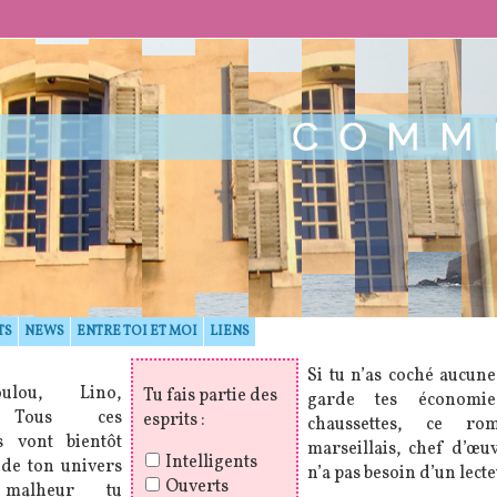
TS
NEWS
ENTRE TOI ET MOI
LIENS
Si tu n’as coché aucune
ulou, Lino,
Tu fais partie des
garde tes économi
Tous ces
esprits :
chaussettes, ce rom
s vont bientôt
marseillais, chef d’œu
Intelligents
 de ton univers
n’a pas besoin d’un lecteu
Ouverts
malheur tu