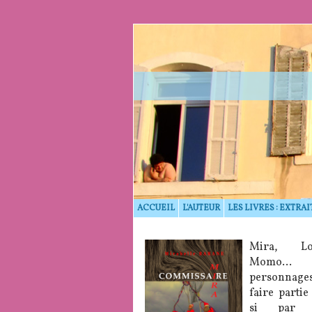
ACCUEIL
L'AUTEUR
LES LIVRES : EXTRAI
Mira, Lo
Momo… 
personnage
faire partie
si par 