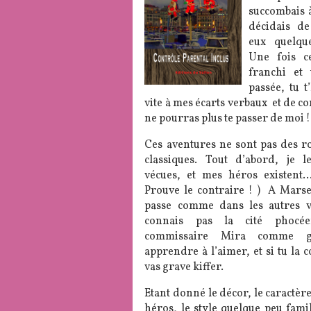
succombais à
décidais de
eux quelqu
Une fois c
franchi et 
passée, tu t
vite à mes écarts verbaux et de co
ne pourras plus te passer de moi !
Ces aventures ne sont pas des r
classiques. Tout d’abord, je l
vécues, et mes héros existent
Prouve le contraire ! ) A Marsei
passe comme dans les autres vi
connais pas la cité phocée
commissaire Mira comme g
apprendre à l’aimer, et si tu la c
vas grave kiffer.
Etant donné le décor, le caractère
héros, le style quelque peu fami